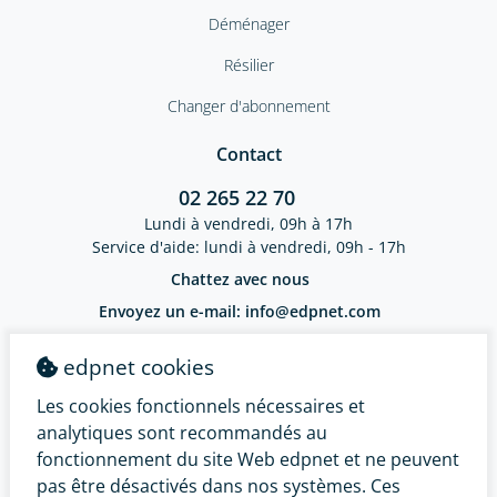
Déménager
Résilier
Changer d'abonnement
Contact
02 265 22 70
Lundi à vendredi, 09h à 17h
Service d'aide: lundi à vendredi, 09h - 17h
Chattez avec nous
Envoyez un e-mail: info@edpnet.com
Notre adresse
edpnet cookies
EDPNET Belgium SA / Bellestraat 30
9100 Sint-Niklaas / BE 0799.091.641
Les cookies fonctionnels nécessaires et
IBAN: BE18 3632 2574 0965 - BIC: BBRUBEBB
analytiques sont recommandés au
Service des Plaintes
fonctionnement du site Web edpnet et ne peuvent
pas être désactivés dans nos systèmes. Ces