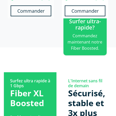
Commander
Commander
Surfer ultra-
rapide?
Commandez
maintenant notre
Fiber Boosted.
Surfez ultra rapide à
L'Internet sans fil
1 Gbps
de demain
Fiber XL
Sécurisé,
Boosted
stable et
3x plus