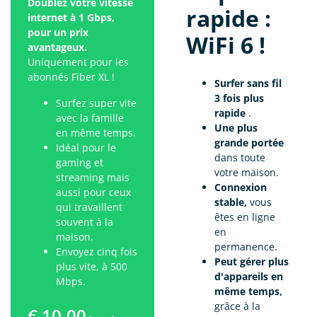
Doublez votre vitesse
rapide :
internet à 1 Gbps,
pour un prix
WiFi 6 !
avantageux.
Uniquement pour les
abonnés Fiber XL !
Surfer sans fil
3 fois plus
Surfez super vite
rapide
.
avec la famille
Une plus
en même temps.
grande portée
Idéal pour le
dans toute
gaming et
votre maison.
streaming mais
Connexion
aussi pour ceux
stable,
vous
qui travaillent
êtes en ligne
souvent à la
en
maison.
permanence.
Envoyez cinq fois
Peut gérer plus
plus vite, à 500
d'appareils en
Mbps.
même temps,
grâce à la
€ 10,00